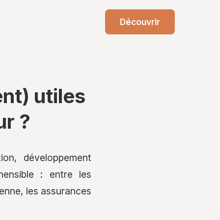
Découvrir
t) utiles
ur ?
tion, développement
ensible : entre les
ienne, les assurances