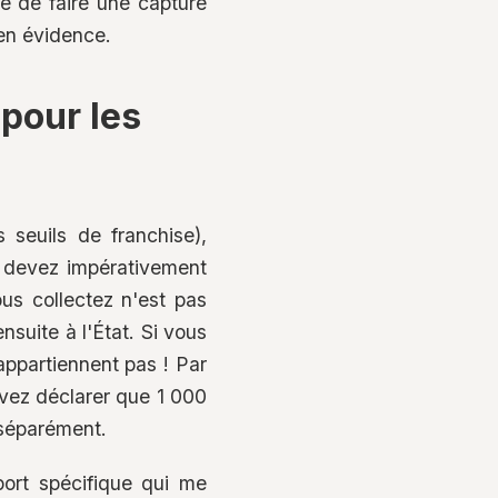
de de faire une capture
 en évidence.
pour les
seuils de franchise),
s devez impérativement
us collectez n'est pas
nsuite à l'État. Si vous
ppartiennent pas ! Par
vez déclarer que 1 000
 séparément.
pport spécifique qui me