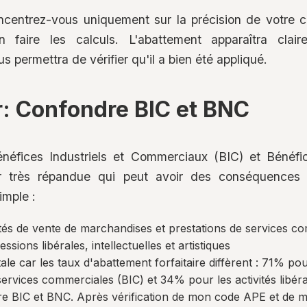
ncentrez-vous uniquement sur la précision de votre chi
ion faire les calculs. L'abattement apparaîtra cla
us permettra de vérifier qu'il a bien été appliqué.
: Confondre BIC et BNC
énéfices Industriels et Commerciaux (BIC) et Béné
r très répandue qui peut avoir des conséquences i
imple :
ités de vente de marchandises et prestations de services c
sions libérales, intellectuelles et artistiques
itale car les taux d'abattement forfaitaire diffèrent : 71% p
services commerciales (BIC) et 34% pour les activités libé
ntre BIC et BNC. Après vérification de mon code APE et de 