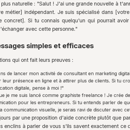
lus naturelle : "Salut ! J'ai une grande nouvelle à t'a
re métier] indépendant. Je suis spécialisé dans [votre
e concret]. Si tu connais quelqu'un qui pourrait avo
i d'échanger avec cette personne."
ssages simples et efficaces
ions qui ont fait leurs preuves :
s de lancer mon activité de consultant en marketing digital.
leur présence en ligne et à attirer plus de clients. Si tu cr
tion digitale, pense à moi !"
que je me suis lancé comme graphiste freelance ! Je crée des
cation pour les entrepreneurs. Si tu entends parler de qu
 communication visuelle, je serais ravi de discuter avec ce
ujours par une proposition d'aide concrète plutôt que p
s enclins à parler de vous s'ils savent exactement ce q