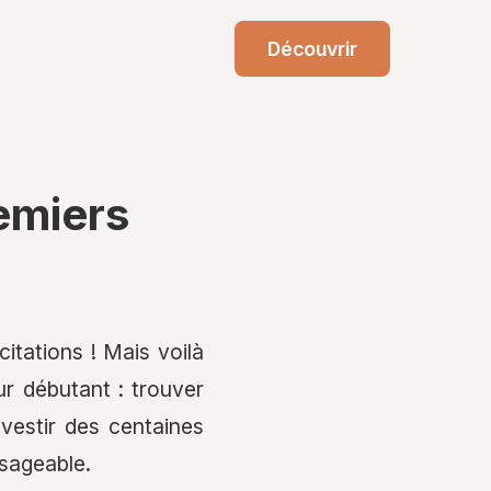
Découvrir
emiers
itations ! Mais voilà
r débutant : trouver
vestir des centaines
isageable.